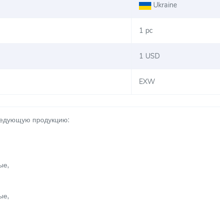
Ukraine
1 pc
1 USD
EXW
ледующую продукцию:
ые,
ые,