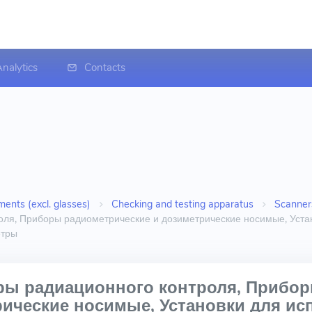
nalytics
Contacts
ments (excl. glasses)
Checking and testing apparatus
Scanner
ля, Приборы радиометрические и дозиметрические носимые, Уста
етры
ры радиационного контроля, Прибо
ические носимые, Установки для ис