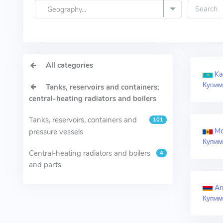
Geography...
All categories
Ka
Купим
Tanks, reservoirs and containers;
central-heating radiators and boilers
Tanks, reservoirs, containers and
101
Mo
pressure vessels
Купим
Central-heating radiators and boilers
4
and parts
Ar
Купим